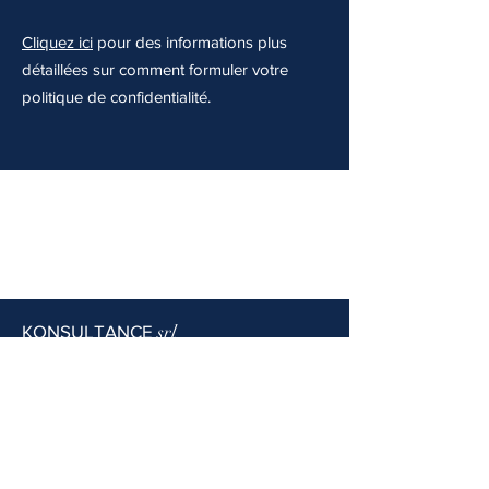
Cliquez ici
pour des informations plus
détaillées sur comment formuler votre
politique de confidentialité.
KONSULTANCE
srl
rue des Colombières, 12/24 - 4101
JEMEPPE
E-Mail :
info@konsultance.be
Tél :
0495 26 81 60